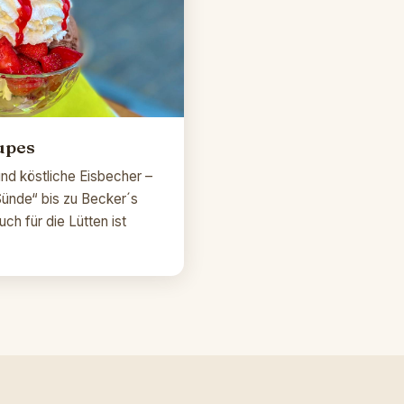
oupes
d köstliche Eisbecher –
Sünde“ bis zu Becker´s
uch für die Lütten ist