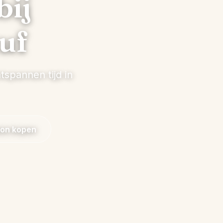
bij
uf
tspannen tijd in
on kopen