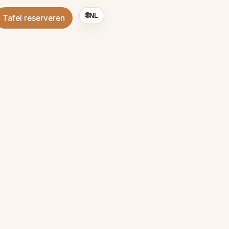
🌐
NL
Tafel reserveren