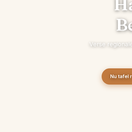
Ha
B
Verse regionale
Nu tafel 