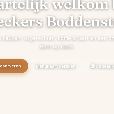
rtelijk welkom 
eckers Boddenst
 keuken, visgerechten, koffie & taart en een on
Born op Darß.
reserveren
Menukaart bekijken
🎁 Cadeaub