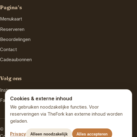
Pagina’s
Menukaart
Reserveren
Beoordelingen
Contact
Cadeaubonnen
Volg ons
Instagram
Cookies & externe inhoud
Facebook
We gebruiken noodzakelijke functies. Voor
reserveringen via TheFork kan externe inhoud worden
geladen.
© 2026 Beckers Boddenstuf · Inh. Denny Becker
Privacy
Alleen noodzakelijk
Alles accepteren
Colofon
Privacy
·