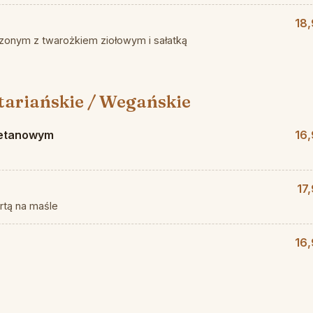
18,
onym z twarożkiem ziołowym i sałatką
ariańskie / Wegańskie
ietanowym
16,
17
rtą na maśle
16,