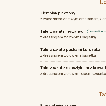
Le
Ziemniak pieczony
z twarożkiem ziołowym oraz sałatką z d
Talerz sałat mieszanych
WEGAŃSKI
z dressingiem ziołowym i bagietką
Talerz sałat z paskami kurczaka
z dressingiem ziołowym i bagietką
Talerz sałat z szaszłykiem z krewe
z dressingiem ziołowym, dipem czosnko
Da
Sznycel wieprzowy