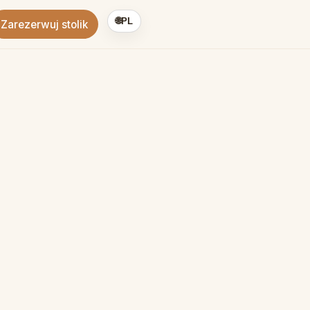
🌐
PL
Zarezerwuj stolik