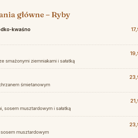
ania główne – Ryby
łodko-kwaśno
17
19,
 ze smażonymi ziemniakami i sałatką
23,
i chrzanem śmietanowym
21
mi, sosem musztardowym i sałatką
23,
 i sosem musztardowym