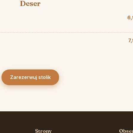
Deser
6,
7
Zarezerwuj stolik
Strony
Obse