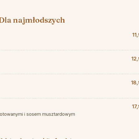
Dla najmłodszych
11
12
18,
17
 gotowanymi i sosem musztardowym