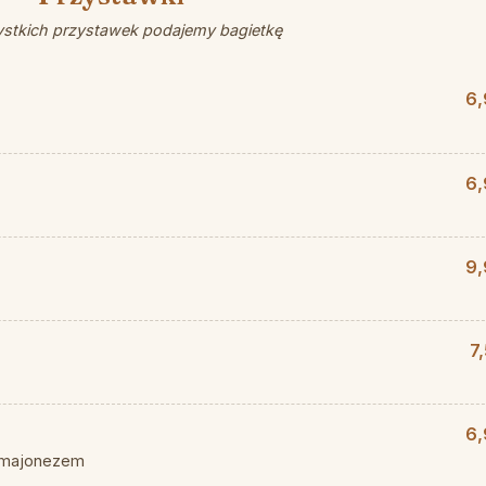
stkich przystawek podajemy bagietkę
6,
6,
9,
7
6,
i majonezem