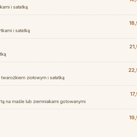
ami i sałatką
18,
kami i sałatką
21
atką
22,
twarożkiem ziołowym i sałatką
17
artą na maśle lub ziemniakami gotowanymi
19,