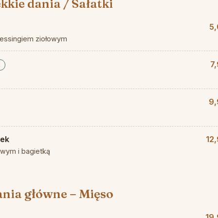
kkie dania / Sałatki
5,
ressingiem ziołowym
7
E
9,
tek
12
wym i bagietką
nia główne – Mięso
19,